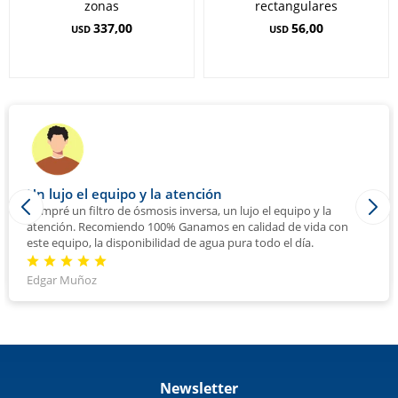
zonas
rectangulares
337,00
56,00
USD
USD
Relación precio calidad es el mejor
Atención con el cliente 100%; envíos rápido y relación precio
calidad es el mejor.
star
star
star
star
star
Jaguar Pintado
Newsletter