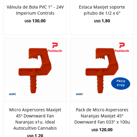
Válvula de Bola PVC 1" - 24V
Estaca Maxijet soporte
Imperium Controls
p/tubo de 1/2 x 6"
130,00
1,80
USD
USD
Micro Aspersores Maxijet
Pack de Micro Aspersores
45º Downward Fan
Naranjas Maxijet 45º
Naranjas x1u. ideal
Downward Fan 033" x 100u
Autocultivo Cannabis
120,00
USD
1,20
USD