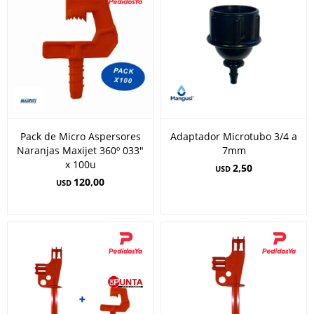
Pack de Micro Aspersores
Adaptador Microtubo 3/4 a
Naranjas Maxijet 360º 033"
7mm
x 100u
2,50
USD
120,00
USD