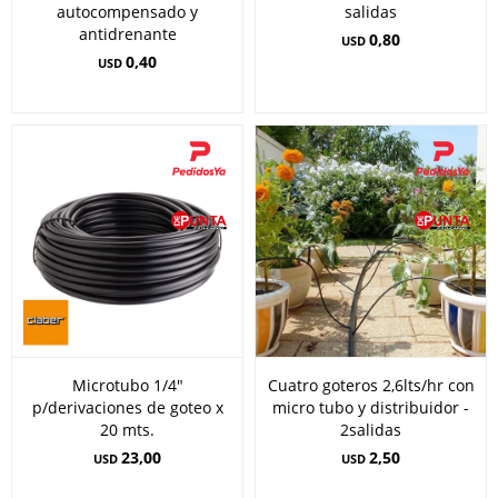
autocompensado y
salidas
antidrenante
0,80
USD
0,40
USD
Microtubo 1/4"
Cuatro goteros 2,6lts/hr con
p/derivaciones de goteo x
micro tubo y distribuidor -
20 mts.
2salidas
23,00
2,50
USD
USD