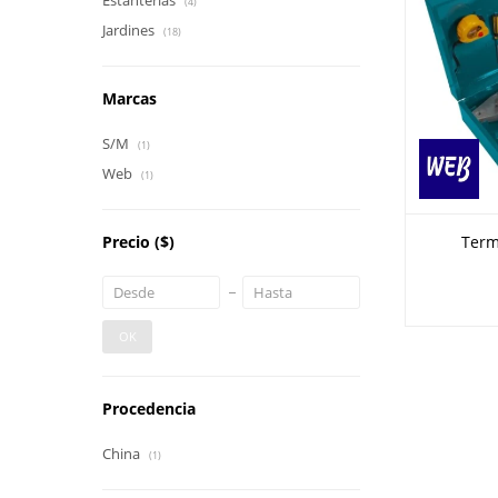
Estanterías
(4)
Jardines
(18)
Marcas
S/M
(1)
Web
(1)
Precio
($)
Term
OK
Procedencia
China
(1)