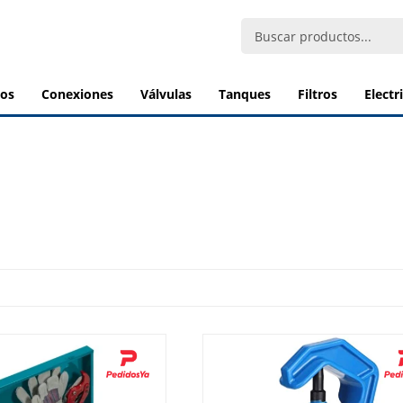
bos
conexiones
válvulas
tanques
filtros
elect