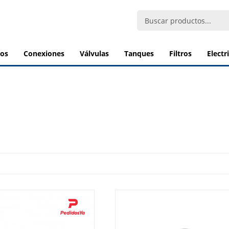
bos
conexiones
válvulas
tanques
filtros
elect