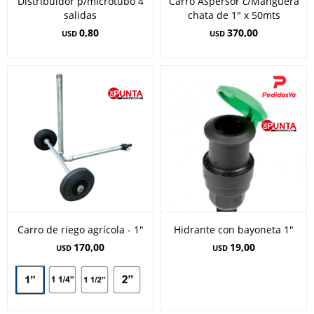
Distribuidor p/microtubo 4
Carro Aspersor c/Manguera
salidas
chata de 1" x 50mts
0,80
370,00
USD
USD
Carro de riego agrícola - 1"
Hidrante con bayoneta 1"
170,00
19,00
USD
USD