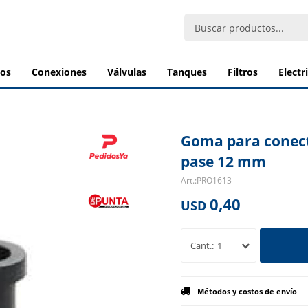
bos
conexiones
válvulas
tanques
filtros
elect
Goma para conecto
pase 12 mm
PRO1613
0,40
USD
1
Métodos y costos de envío