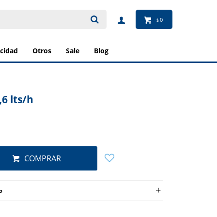
0
$
ricidad
otros
sale
blog
6 lts/h
COMPRAR
o