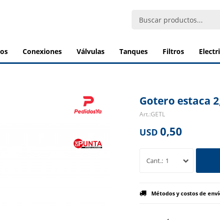
bos
conexiones
válvulas
tanques
filtros
elect
Gotero estaca 2,
GETL
0,50
USD
1
Métodos y costos de enví