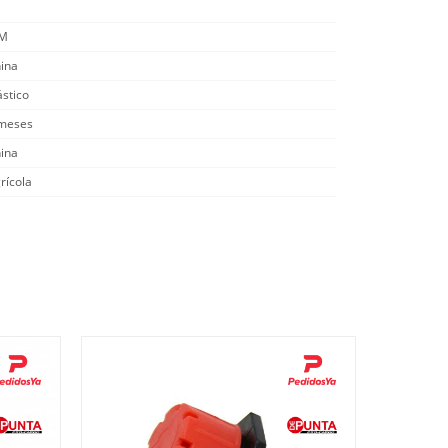
/M
ina
ástico
meses
ina
rícola