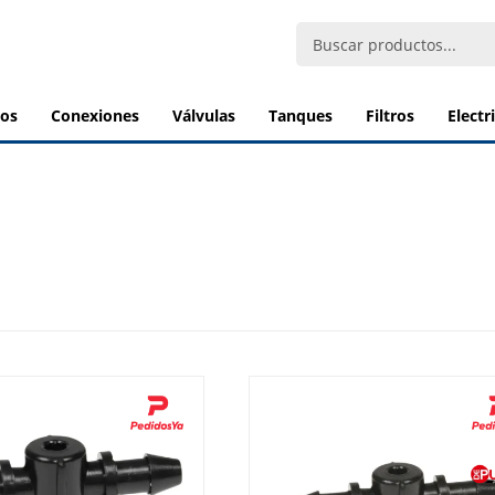
bos
conexiones
válvulas
tanques
filtros
elect