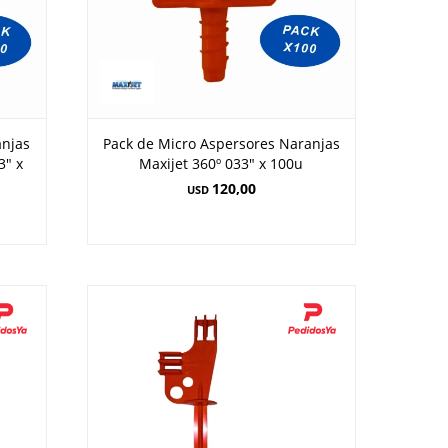
anjas
Pack de Micro Aspersores Naranjas
3" x
Maxijet 360º 033" x 100u
120,00
USD