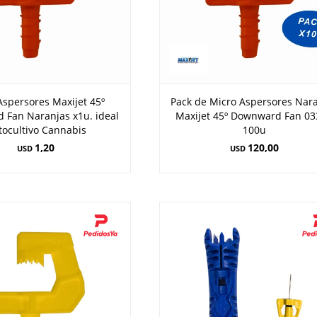
Aspersores Maxijet 45º
Pack de Micro Aspersores Nar
Fan Naranjas x1u. ideal
Maxijet 45º Downward Fan 03
tocultivo Cannabis
100u
1,20
120,00
USD
USD