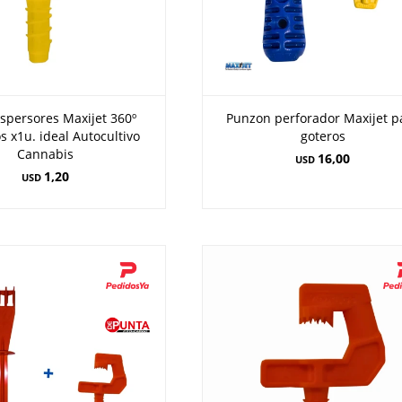
spersores Maxijet 360º
Punzon perforador Maxijet p
s x1u. ideal Autocultivo
goteros
Cannabis
16,00
USD
1,20
USD