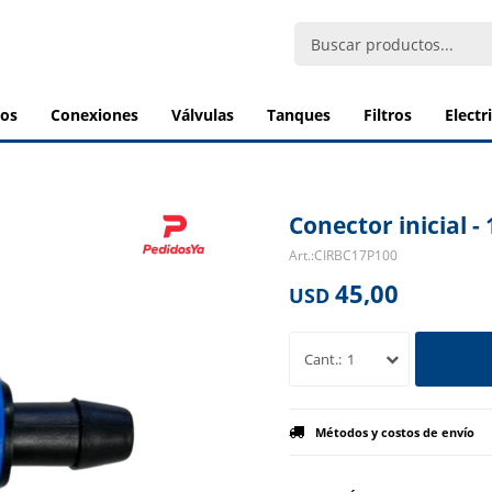
bos
conexiones
válvulas
tanques
filtros
elect
Conector inicial
CIRBC17P100
45,00
USD
1
Métodos y costos de envío