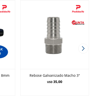
se 8mm
Rebose Galvanizado Macho 3"
Tee 
35,00
USD