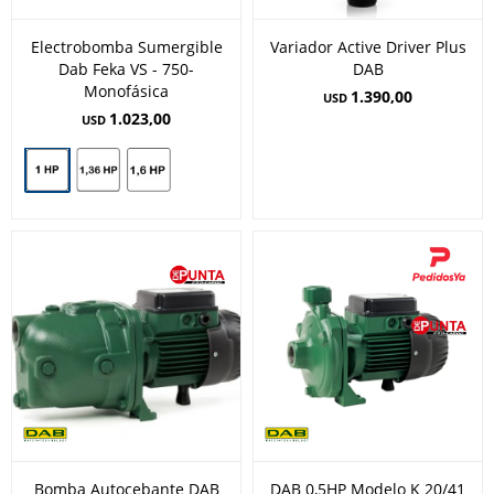
Electrobomba Sumergible
Variador Active Driver Plus
Dab Feka VS - 750-
DAB
Monofásica
1.390,00
USD
1.023,00
USD
Bomba Autocebante DAB
DAB 0,5HP Modelo K 20/41