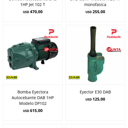
1HP Jet 102 T
monofasica
470,00
255,00
USD
USD
Bomba Eyectora
Eyector E30 DAB
Autocebante DAB 1HP
125,00
USD
Modelo DP102
615,00
USD