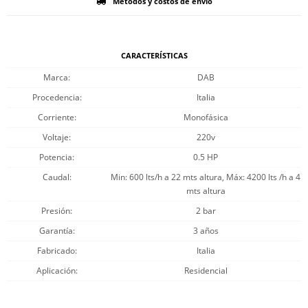
Métodos y costos de envío
CARACTERÍSTICAS
Marca
DAB
Procedencia
Italia
Corriente
Monofásica
Voltaje
220v
Potencia
0.5 HP
Caudal
Min: 600 lts/h a 22 mts altura, Máx: 4200 lts /h a 4
mts altura
Presión
2 bar
Garantía
3 años
Fabricado
Italia
Aplicación
Residencial