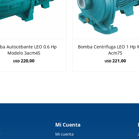
ba Autocebante LEO 0.6 Hp
Bomba Centrífuga LEO 1 Hp 
Modelo 3acm45
Acm75
220,00
221,00
USD
USD
Mi Cuenta
r
Mi cuenta