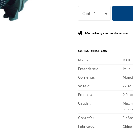
1
Métodos y costos de envío
CARACTERÍSTICAS
Marca
DAB
Procedencia
Italia
Corriente
Monof
Voltaje
220v
Potencia
0,6 hp
Caudal
Máximo
contra
Garantía
3 año
Fabricado
China