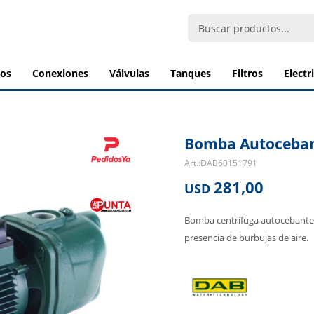
bos
conexiones
válvulas
tanques
filtros
elect
Bomba Autocebant
DAB60151791
281,00
USD
Bomba centrífuga autocebante 
presencia de burbujas de aire.