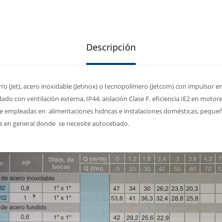
Descripción
o (Jet), acero inoxidable (Jetinox) o tecnopolímero (Jetcom) con impulsor en
ado con ventilación externa, IP44, aislación Clase F. eficiencia IE2 en motor
te empleadas en alimentaciones hidricas e instalaciones domésticas, pequeñ
nes en general donde se necesite autocebado.