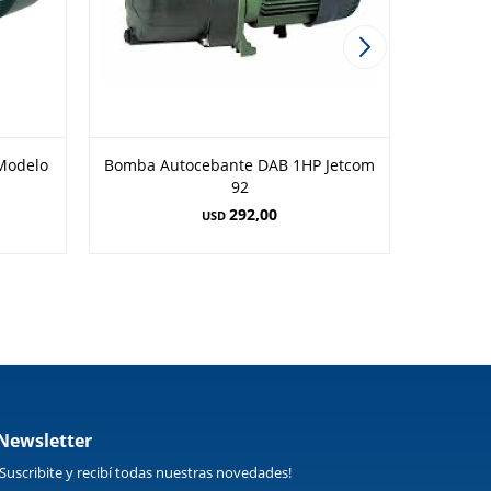
Modelo
Bomba Autocebante DAB 1HP Jetcom
Bomba
92
292,00
USD
Newsletter
¡Suscribite y recibí todas nuestras novedades!