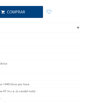
COMPRAR
ásica
o 1440 litros por hora
 47 m.c.a. (a caudal nulo)
s