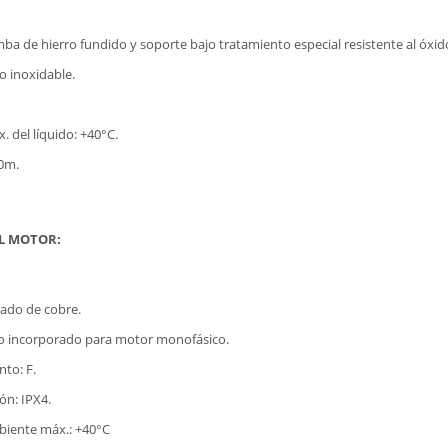
ba de hierro fundido y soporte bajo tratamiento especial resistente al óxid
o inoxidable.
 del líquido: +40°C.
40m.
EL MOTOR:
ado de cobre.
co incorporado para motor monofásico.
nto: F.
ón: IPX4.
iente máx.: +40°C