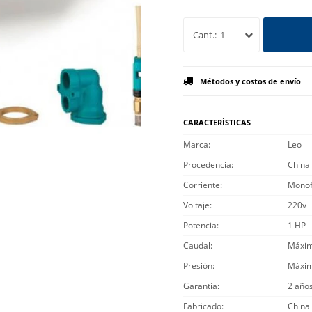
1
Métodos y costos de envío
CARACTERÍSTICAS
Marca
Leo
Procedencia
China
Corriente
Monof
Voltaje
220v
Potencia
1 HP
Caudal
Máxim
Presión
Máxima
Garantía
2 año
Fabricado
China