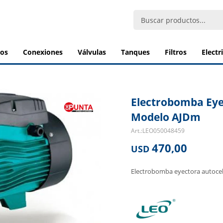
bos
conexiones
válvulas
tanques
filtros
elect
Electrobomba Ey
Modelo AJDm
LEO050048459
470,00
USD
Electrobomba eyectora autoce