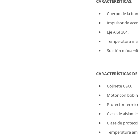
CARACTERÍSTICAS:
Cuerpo de la bom
Impulsor de acer
Eje AISI 304.
Temperatura máx.
Succión máx.: +
CARACTERÍSTICAS D
Cojinete C&U.
Motor con bobin
Protector térmi
Clase de aislamie
Clase de protecci
Temperatura amb