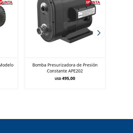
Modelo
Bomba Presurizadora de Presión
Bomba 
Constante APE202
495,00
USD