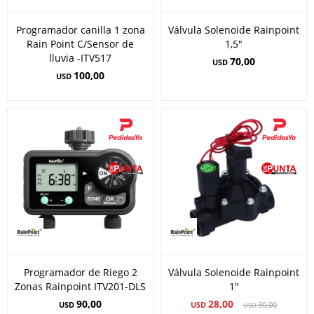
Programador canilla 1 zona
Válvula Solenoide Rainpoint
Rain Point C/Sensor de
1,5"
lluvia -ITV517
70,00
USD
100,00
USD
Programador de Riego 2
Válvula Solenoide Rainpoint
Zonas Rainpoint ITV201-DLS
1"
90,00
28,00
USD
USD
30,00
USD