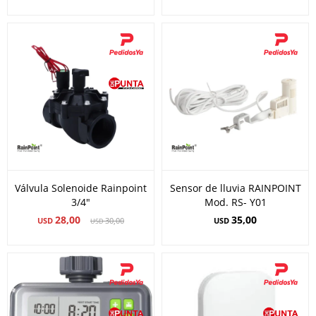
Válvula Solenoide Rainpoint
Sensor de lluvia RAINPOINT
3/4"
Mod. RS- Y01
28,00
35,00
USD
30,00
USD
USD