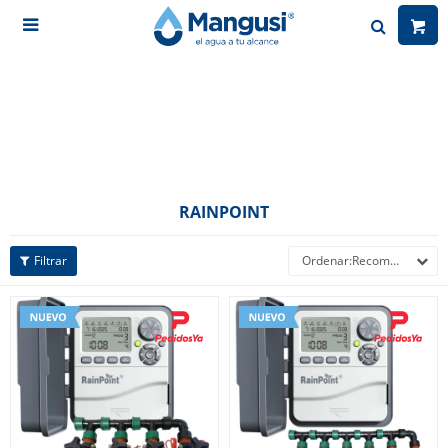

RAINPOINT
Recomendados