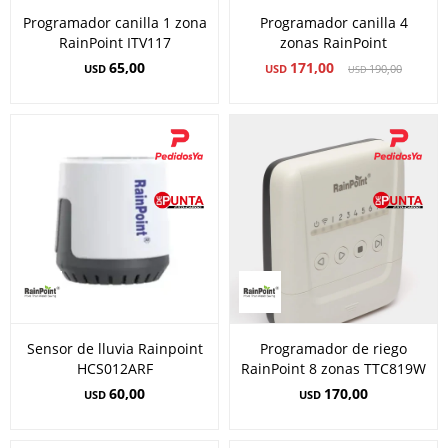
Programador canilla 1 zona
Programador canilla 4
RainPoint ITV117
zonas RainPoint
65,00
171,00
USD
USD
190,00
USD
Sensor de lluvia Rainpoint
Programador de riego
HCS012ARF
RainPoint 8 zonas TTC819W
60,00
170,00
USD
USD