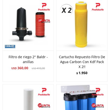
Filtro de riego 2" Baldr -
Cartucho Repuesto Filtro De
anillas
Agua Carbon Con Kdf Pack
X 2!!
360,00
USD
410,00
USD
1.950
$