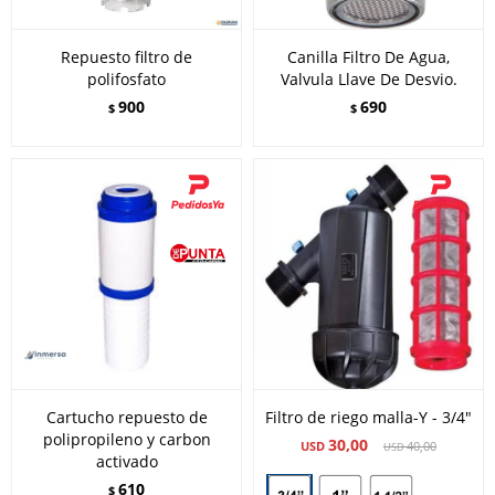
Repuesto filtro de
Canilla Filtro De Agua,
polifosfato
Valvula Llave De Desvio.
900
690
$
$
Cartucho repuesto de
Filtro de riego malla-Y - 3/4"
polipropileno y carbon
30,00
USD
40,00
USD
activado
610
$