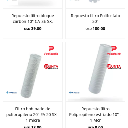
Repuesto filtro bloque
Repuesto filtro Polifosfato
carbón 10" CA-SE SX.
20"
39,00
180,00
USD
USD
Filtro bobinado de
Repuesto filtro
polipropileno 20" FA 20 SX -
Polipropileno estriado 10" -
1 micra
1 Mcr
18,00
8,00
USD
USD