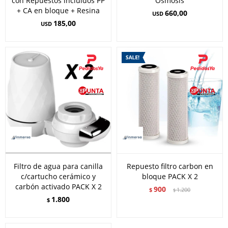
con Repuestos incluidos PP
Osmosis
+ CA en bloque + Resina
660,00
USD
185,00
USD
Filtro de agua para canilla
Repuesto filtro carbon en
c/cartucho cerámico y
bloque PACK X 2
carbón activado PACK X 2
900
$
1.200
$
1.800
$