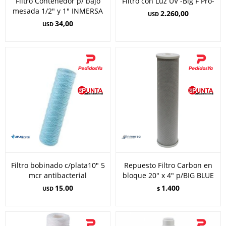
Filtro Contenedor p/ bajo
Filtro con Luz UV -Big F Pro-
mesada 1/2" y 1" INMERSA
2.260,00
USD
34,00
USD
Filtro bobinado c/plata10" 5
Repuesto Filtro Carbon en
mcr antibacterial
bloque 20" x 4" p/BIG BLUE
15,00
1.400
USD
$