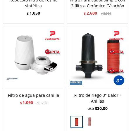
sintética
2 filtros Cerámico C/carbón
1.050
2.600
$
$
2.900
$
Filtro de agua para canilla
Filtro de riego 3" Baldr -
Anillas
1.090
$
1.250
$
330,00
USD