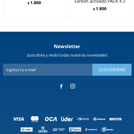
carbón activado PACK X 2
1.800
$
1.800
$
Newsletter
¡Suscribite y recibí todas nuestras novedades!
SUSCRIBIRME

