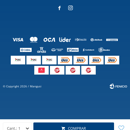


© Copyright 2026 / Mangusi
Fenicio
1
COMPRAR