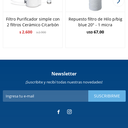
Filtro Purificador simple con
Repuesto filtro de Hilo p/big
2 filtros Cerámico C/carbón
blue 20" - 1 micra
2.600
67,00
$
2.900
USD
$
Newsletter
¡Suscribite y recibí todas nuestras novedades!
SUSCRIBIRME

