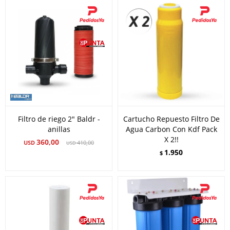
Filtro de riego 2" Baldr -
Cartucho Repuesto Filtro De
anillas
Agua Carbon Con Kdf Pack
X 2!!
360,00
USD
410,00
USD
1.950
$