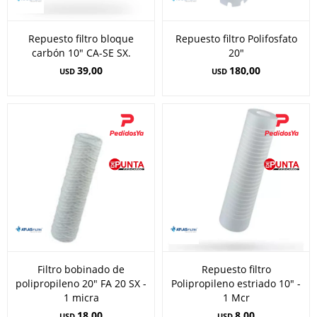
Repuesto filtro bloque
Repuesto filtro Polifosfato
carbón 10" CA-SE SX.
20"
39,00
180,00
USD
USD
Filtro bobinado de
Repuesto filtro
polipropileno 20" FA 20 SX -
Polipropileno estriado 10" -
1 micra
1 Mcr
18,00
8,00
USD
USD