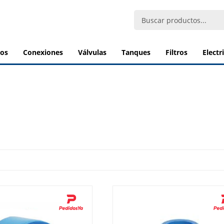
bos
conexiones
válvulas
tanques
filtros
elect