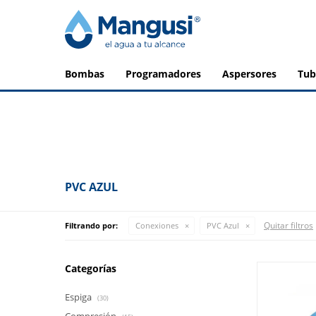
bombas
programadores
aspersores
tu
PVC AZUL
Quitar filtros
Filtrando por:
Conexiones
PVC Azul
Categorías
Espiga
(30)