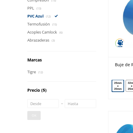
Compresión
(15)
PPL
(13)
PVC Azul
(12)
Termofusión
(15)
Acoples Camlock
(6)
Abrazaderas
(3)
Marcas
Buje de R
Tigre
(12)
Precio
($)
OK