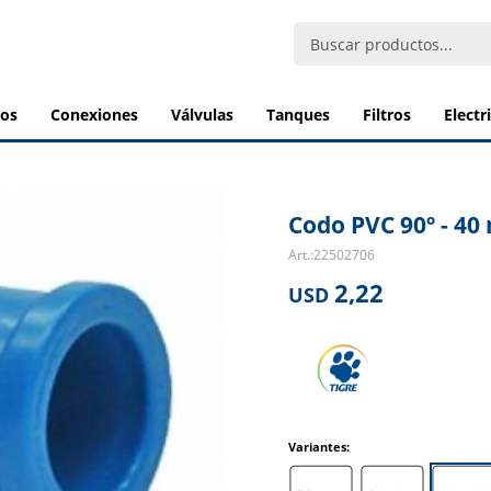
bos
conexiones
válvulas
tanques
filtros
elect
Codo PVC 90º - 4
22502706
2,22
USD
Variantes: