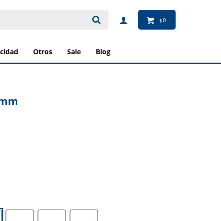
0
$
ricidad
otros
sale
blog
0 mm