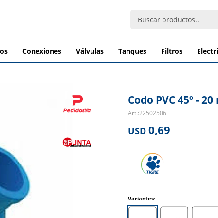
bos
conexiones
válvulas
tanques
filtros
elect
Codo PVC 45º - 2
22502506
0,69
USD
Variantes: