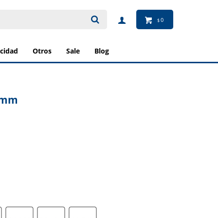
0
$
ricidad
otros
sale
blog
0 mm