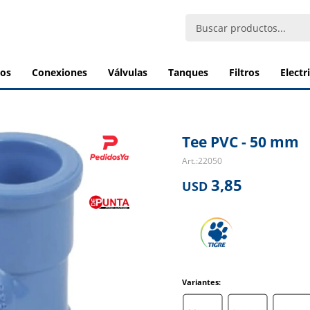
bos
conexiones
válvulas
tanques
filtros
elect
Tee PVC - 50 mm
22050
3,85
USD
Variantes: