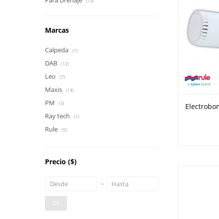
Para Drenaje
(13)
Marcas
Calpeda
(1)
DAB
(12)
Leo
(7)
Maxis
(14)
PM
(3)
Electrobo
Ray tech
(1)
Rule
(5)
Precio
($)
OK