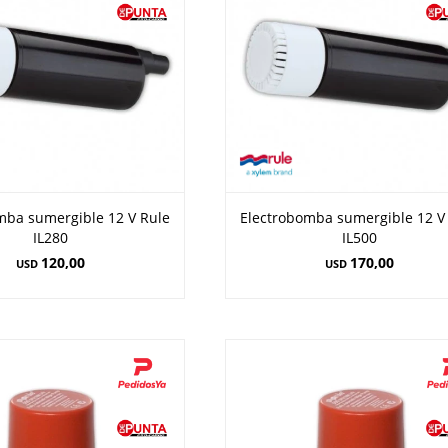
mba sumergible 12 V Rule
Electrobomba sumergible 12 V
IL280
IL500
120,00
170,00
USD
USD