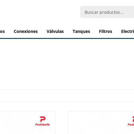
bos
conexiones
válvulas
tanques
filtros
elect