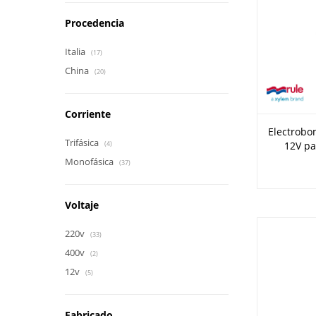
Procedencia
Italia
(17)
China
(20)
Corriente
Electrobo
Trifásica
12V pa
(4)
Monofásica
(37)
Voltaje
220v
(33)
400v
(2)
12v
(5)
Fabricado