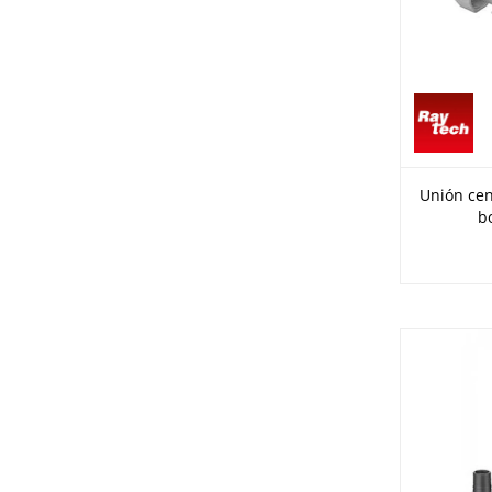
Unión cen
b