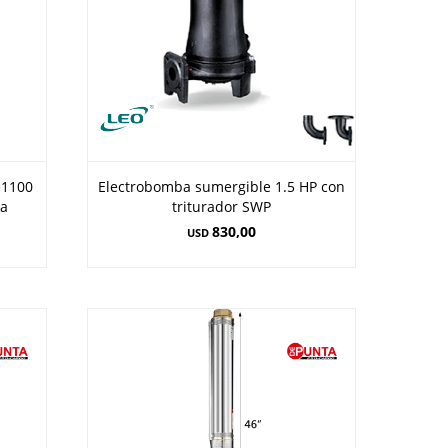
e1100
Electrobomba sumergible 1.5 HP con
na
triturador SWP
830,00
USD