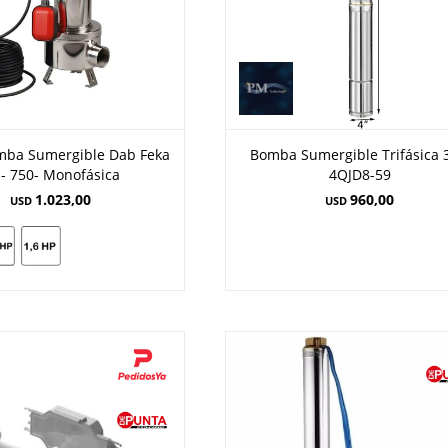
mba Sumergible Dab Feka
Bomba Sumergible Trifásica 
 - 750- Monofásica
4QJD8-59
1.023,00
960,00
USD
USD