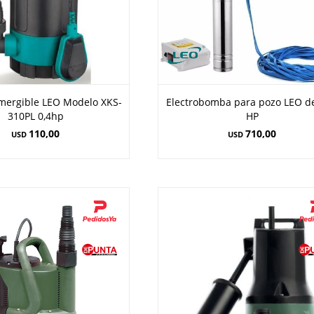
ergible LEO Modelo XKS-
Electrobomba para pozo LEO de
310PL 0,4hp
HP
110,00
710,00
USD
USD