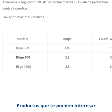
Acordes a la regulación 183.410 y norma marina ISO 8846 de protección
contra incendios.
Elevación máxima: 2 metros.
Modelo
Amps.
Caudal Má
Bilge 500
1.9
3
Bilge 800
2.8
5
Bilge 1100
3.3
1
Productos que te pueden interesar