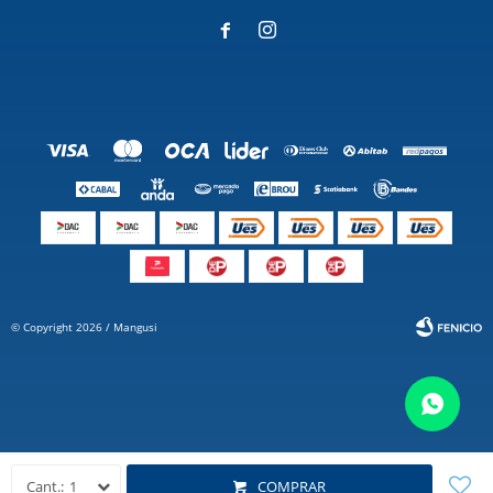


© Copyright 2026 / Mangusi
Fenicio
1
COMPRAR