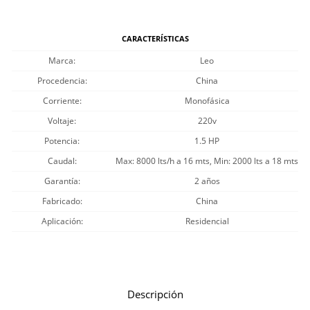
CARACTERÍSTICAS
Marca
Leo
Procedencia
China
Corriente
Monofásica
Voltaje
220v
Potencia
1.5 HP
Caudal
Max: 8000 lts/h a 16 mts, Min: 2000 lts a 18 mts
Garantía
2 años
Fabricado
China
Aplicación
Residencial
Descripción