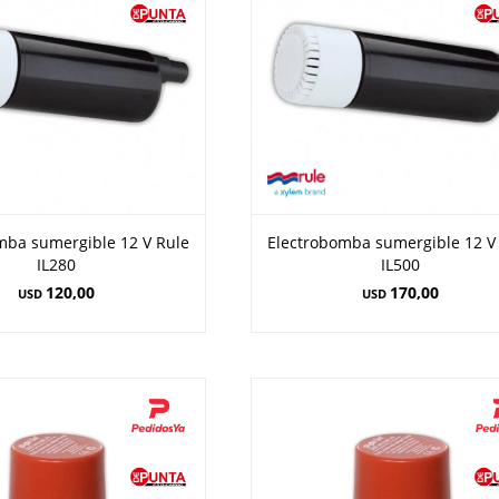
mba sumergible 12 V Rule
Electrobomba sumergible 12 V
IL280
IL500
120,00
170,00
USD
USD