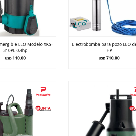
ergible LEO Modelo XKS-
Electrobomba para pozo LEO de
310PL 0,4hp
HP
110,00
710,00
USD
USD