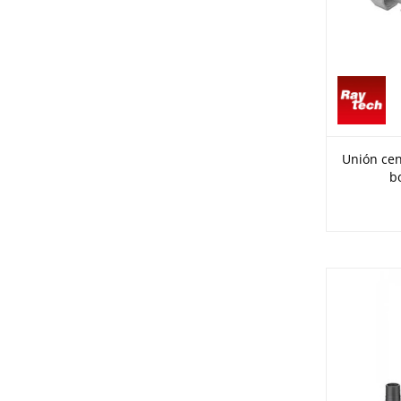
Unión cen
b