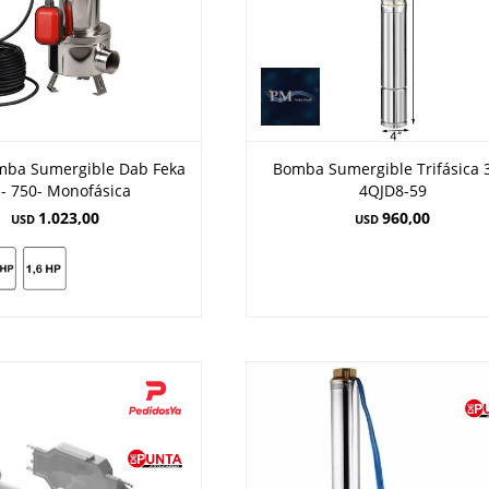
mba Sumergible Dab Feka
Bomba Sumergible Trifásica 
 - 750- Monofásica
4QJD8-59
1.023,00
960,00
USD
USD