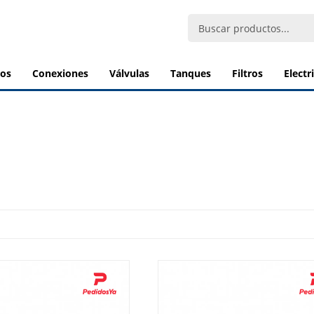
bos
conexiones
válvulas
tanques
filtros
elect