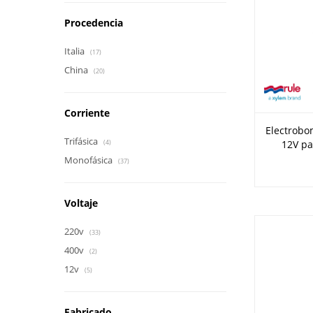
Procedencia
Italia
(17)
China
(20)
Corriente
Electrobo
Trifásica
12V pa
(4)
Monofásica
(37)
Voltaje
220v
(33)
400v
(2)
12v
(5)
Fabricado