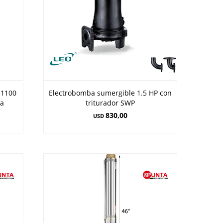
e1100
Electrobomba sumergible 1.5 HP con
na
triturador SWP
830,00
USD