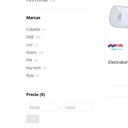
Para Drenaje
(13)
Marcas
Calpeda
(1)
DAB
(12)
Leo
(7)
Maxis
(14)
PM
(3)
Electrobo
Ray tech
(1)
Rule
(5)
Precio
($)
OK