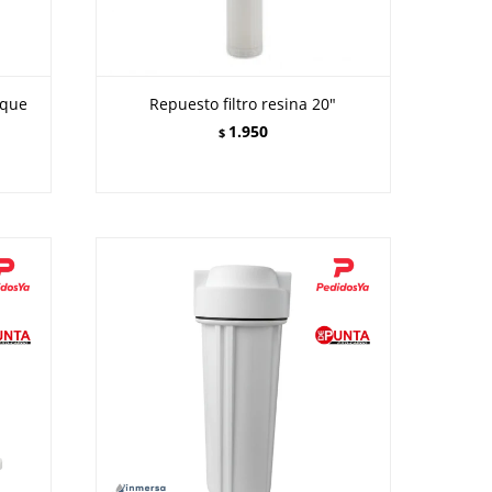
oque
Repuesto filtro resina 20"
1.950
$