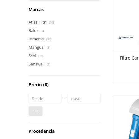
Marcas
Atlas Filtri
(10)
Baldr
(2)
Inmersa
(33)
Mangusi
(5)
S/M
(10)
Filtro Ca
Sanswell
(1)
Precio
($)
OK
Procedencia