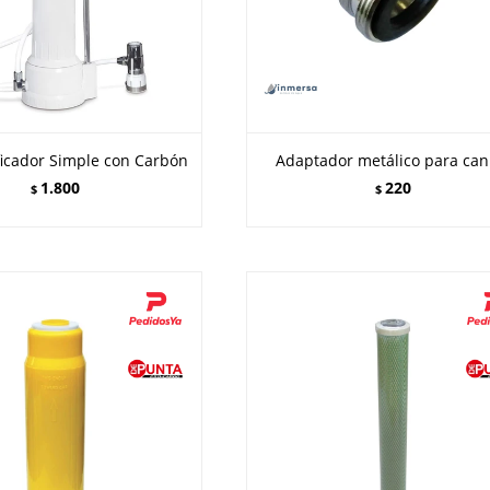
ificador Simple con Carbón
Adaptador metálico para cani
1.800
220
$
$