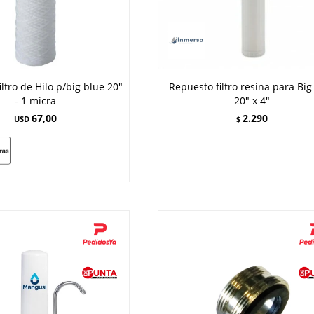
ltro de Hilo p/big blue 20"
Repuesto filtro resina para Big
- 1 micra
20" x 4"
67,00
2.290
USD
$