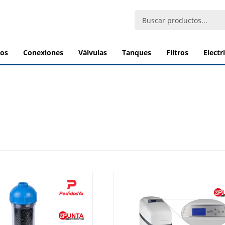
bos
conexiones
válvulas
tanques
filtros
elect