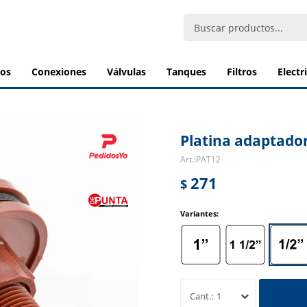
bos
conexiones
válvulas
tanques
filtros
elect
Platina adaptador
PAT12
271
$
Variantes:
1