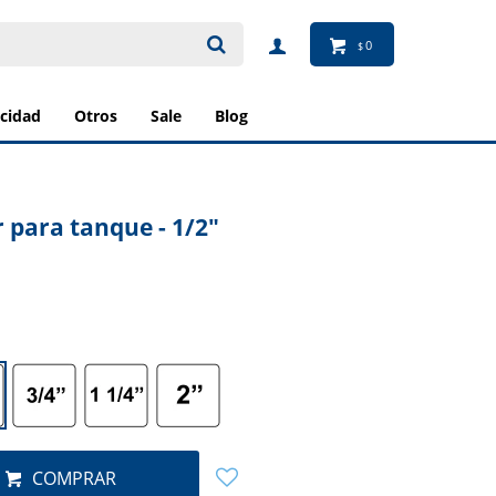
0
$
ricidad
otros
sale
blog
 para tanque - 1/2"
COMPRAR