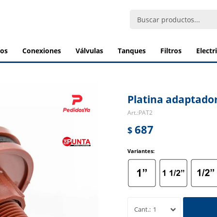
bos
conexiones
válvulas
tanques
filtros
elect
Platina adaptador
PAT2
687
$
Variantes:
1