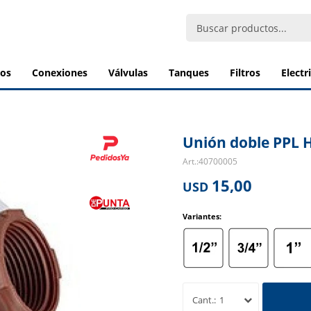
bos
conexiones
válvulas
tanques
filtros
elect
Unión doble PPL H
40700005
15,00
USD
Variantes:
1