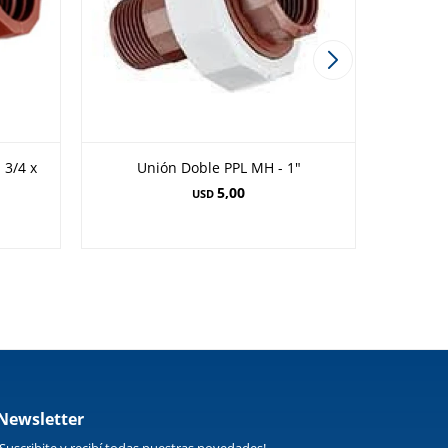
 3/4 x
Unión Doble PPL MH - 1"
Platina
5,00
USD
Newsletter