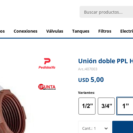
bos
conexiones
válvulas
tanques
filtros
elect
Unión doble PPL H
407003
5,00
USD
Variantes:
1