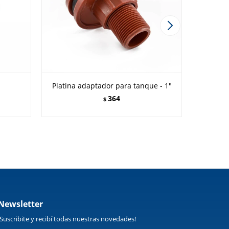
Platina adaptador para tanque - 1"
364
$
Newsletter
¡Suscribite y recibí todas nuestras novedades!