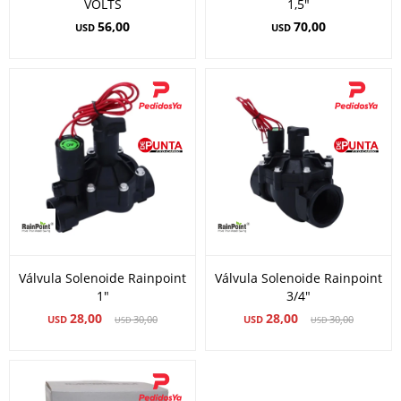
VOLTS
1,5"
56,00
70,00
USD
USD
Válvula Solenoide Rainpoint
Válvula Solenoide Rainpoint
1"
3/4"
28,00
28,00
USD
30,00
USD
30,00
USD
USD