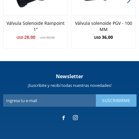
Válvula Solenoide Rainpoint
Válvula solenoide PGV - 100
1"
MM
28,00
36,00
USD
30,00
USD
USD
Newsletter
¡Suscribite y recibí todas nuestras novedades!
SUSCRIBIRME

