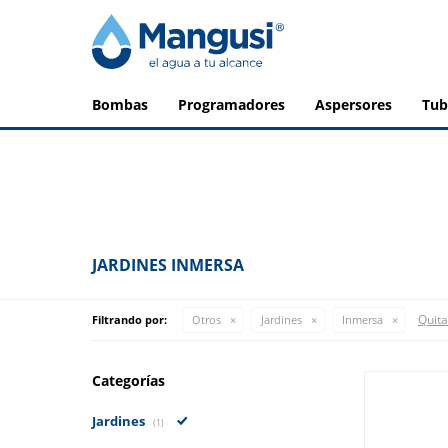
bombas
programadores
aspersores
tu
JARDINES INMERSA
Quitar
Filtrando por:
Otros
Jardines
Inmersa
Categorías
Jardines
(1)