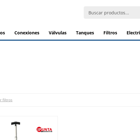
bos
conexiones
válvulas
tanques
filtros
elect
 filtros