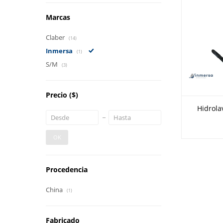
Marcas
Claber
(14)
Inmersa
(1)
S/M
(3)
Precio
($)
Hidrol
OK
Procedencia
China
(1)
Fabricado