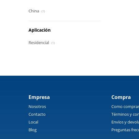
China
(1)
Aplicación
Residencial
(1)
Empresa
Compra
Nosotros
Como compra
Contacto
Términos y con
Local
Envíos y devol
Blog
Preguntas frec