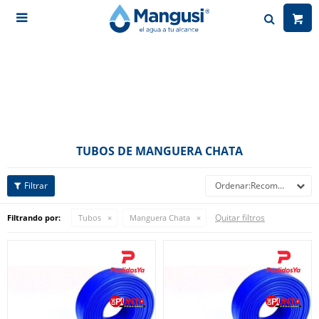

TUBOS DE MANGUERA CHATA
Recomendados
Quitar filtros
Filtrando por:
Tubos
Manguera Chata