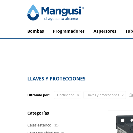
bombas
programadores
aspersores
tu
LLAVES Y PROTECCIONES
Qu
Filtrando por:
Electricidad
Llaves y protecciones
Categorías
Cajas estanco
(32)