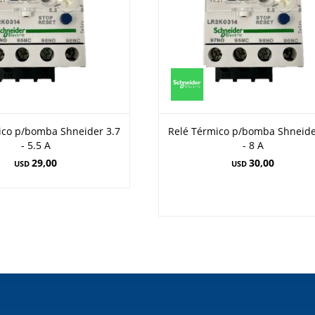
ico p/bomba Shneider 3.7
Relé Térmico p/bomba Shneide
- 5.5 A
- 8 A
29,00
30,00
USD
USD