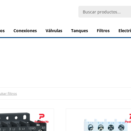
bos
conexiones
válvulas
tanques
filtros
elect
itar filtros