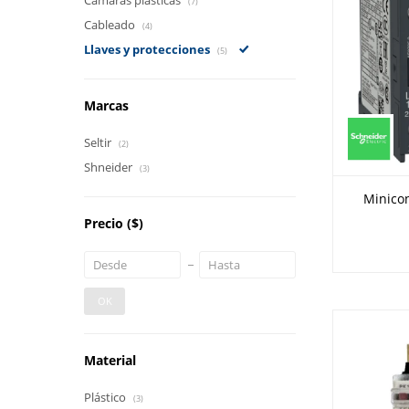
Cámaras plásticas
(7)
Cableado
(4)
Llaves y protecciones
(5)
Marcas
Seltir
(2)
Shneider
(3)
Minicon
Precio
($)
OK
Material
Plástico
(3)