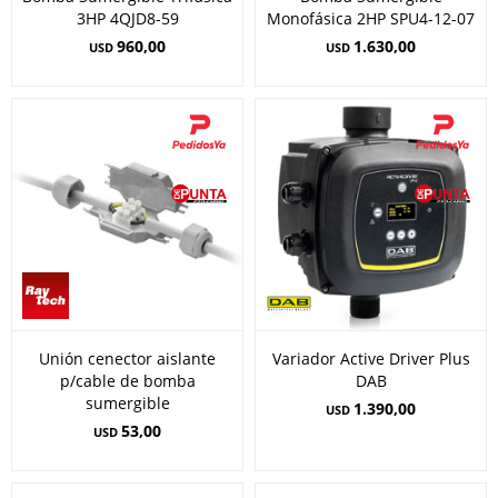
3HP 4QJD8-59
Monofásica 2HP SPU4-12-07
960,00
1.630,00
USD
USD
Unión cenector aislante
Variador Active Driver Plus
p/cable de bomba
DAB
sumergible
1.390,00
USD
53,00
USD