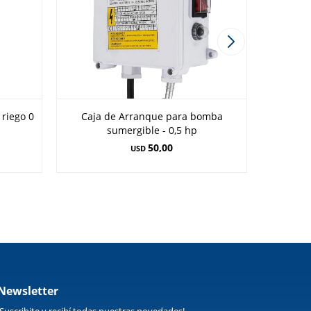
riego 0
Caja de Arranque para bomba
Tanq
sumergible - 0,5 hp
50,00
USD
Newsletter