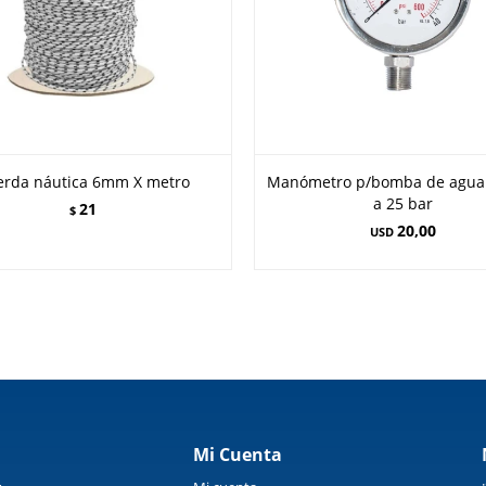
erda náutica 6mm X metro
Manómetro p/bomba de agua 
a 25 bar
21
$
20,00
USD
Mi Cuenta