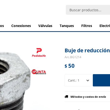
bos
conexiones
válvulas
tanques
filtros
elect
Buje de reducción
BG1214
50
$
1
Métodos y costos de envío