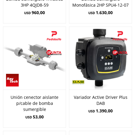
3HP 4QJD8-59
Monofásica 2HP SPU4-12-07
960,00
1.630,00
USD
USD
Unión cenector aislante
Variador Active Driver Plus
p/cable de bomba
DAB
sumergible
1.390,00
USD
53,00
USD