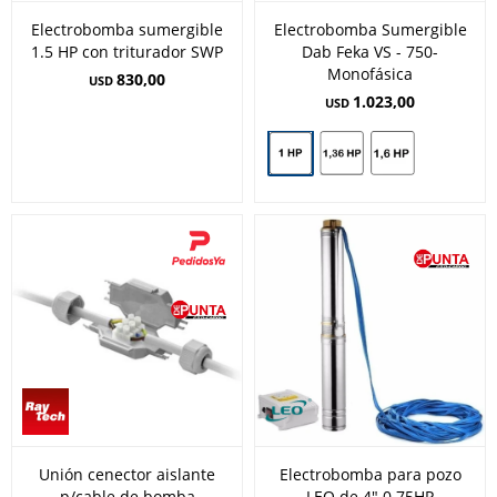
Electrobomba sumergible
Electrobomba Sumergible
1.5 HP con triturador SWP
Dab Feka VS - 750-
Monofásica
830,00
USD
1.023,00
USD
Unión cenector aislante
Electrobomba para pozo
p/cable de bomba
LEO de 4" 0.75HP