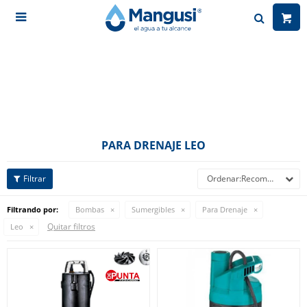

PARA DRENAJE LEO
Recomendados
Filtrando por:
Bombas
Sumergibles
Para Drenaje
Quitar filtros
Leo