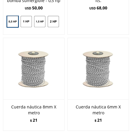
bomba sumergible - 0,5 hp
lts.
50,00
68,00
USD
USD
Cuerda náutica 8mm X
Cuerda náutica 6mm X
metro
metro
21
21
$
$