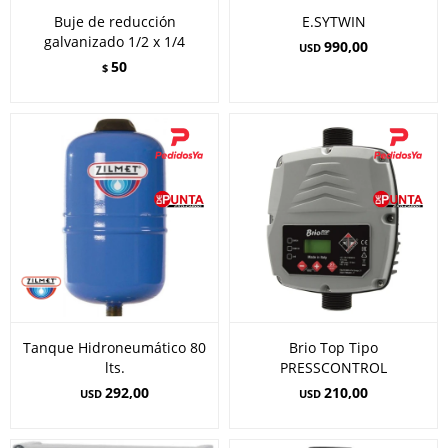
Buje de reducción
E.SYTWIN
galvanizado 1/2 x 1/4
990,00
USD
50
$
Tanque Hidroneumático 80
Brio Top Tipo
lts.
PRESSCONTROL
292,00
210,00
USD
USD