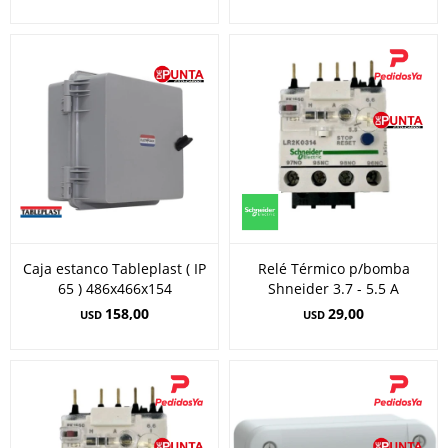
Caja estanco Tableplast ( IP
Relé Térmico p/bomba
65 ) 486x466x154
Shneider 3.7 - 5.5 A
158,00
29,00
USD
USD