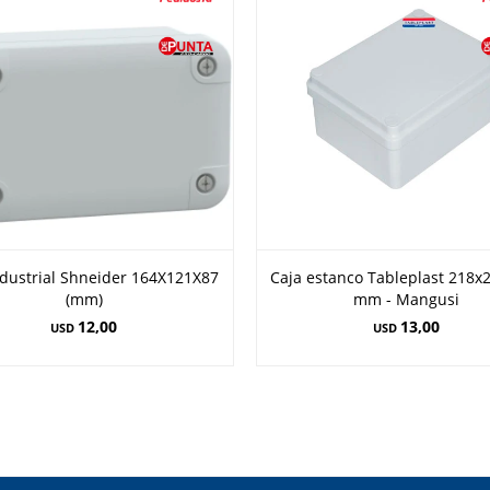
ndustrial Shneider 164X121X87
Caja estanco Tableplast 218x
(mm)
mm - Mangusi
12,00
13,00
USD
USD