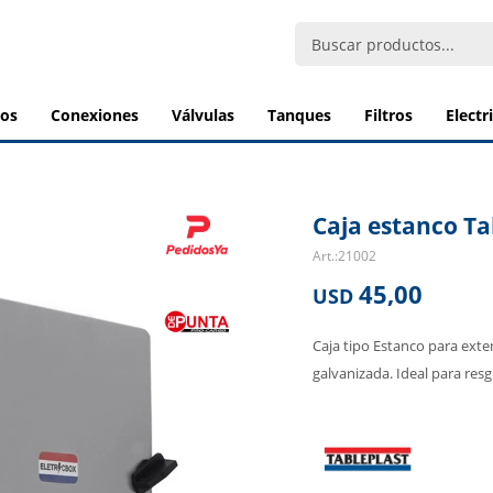
bos
conexiones
válvulas
tanques
filtros
elect
Caja estanco Tab
21002
45,00
USD
Caja tipo Estanco para exte
galvanizada. Ideal para re