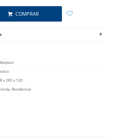
COMPRAR
o
bleplast
ástico
8 x 285 x 120
rícola, Residencial