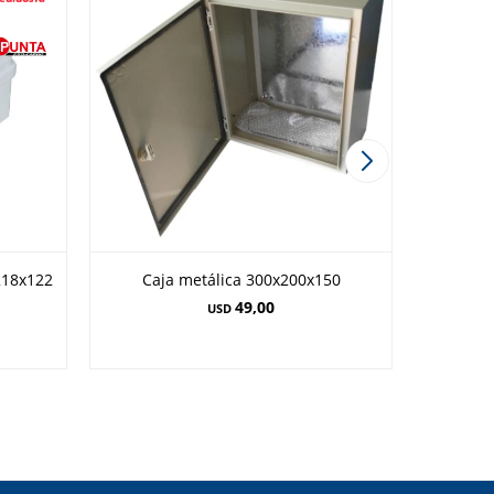
218x122
Caja metálica 300x200x150
Caj
49,00
USD