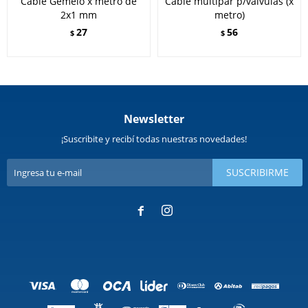
Cable Gemelo x metro de
Cable multipar p/válvulas (x
2x1 mm
metro)
27
56
$
$
Newsletter
¡Suscribite y recibí todas nuestras novedades!
SUSCRIBIRME

