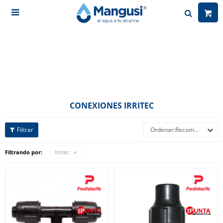

CONEXIONES IRRITEC
Recomendados
Filtrando por:
Irritec