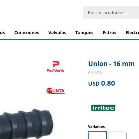
bos
conexiones
válvulas
tanques
filtros
elect
Union - 16 mm
U16
0,80
USD
Variantes: