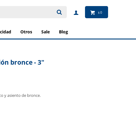
0
$
ricidad
otros
sale
blog
ión bronce - 3"
to y asiento de bronce.