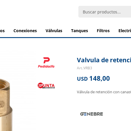
bos
conexiones
válvulas
tanques
filtros
elect
Valvula de retenc
VRB3
148,00
USD
Válvula de retención con canas